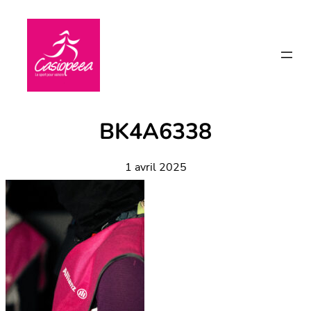
Aller
au
contenu
BK4A6338
1 avril 2025