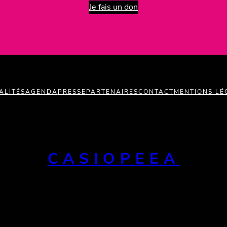
Je fais un don
ALITÉS
AGENDA
PRESSE
PARTENAIRES
CONTACT
MENTIONS LÉ
CASIOPEEA