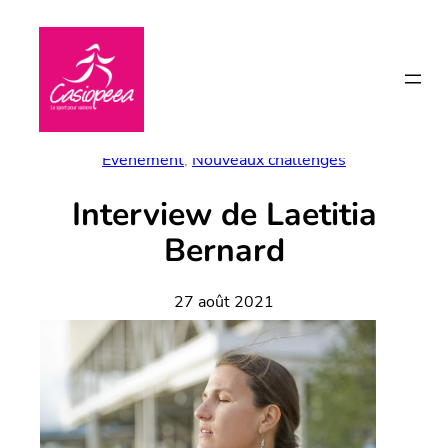
Aller
au
contenu
Événement
, 
Nouveaux challenges
Interview de Laetitia
Bernard
27 août 2021