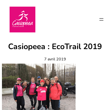
Aller
au
contenu
Casiopeea : EcoTrail 2019
7 avril 2019