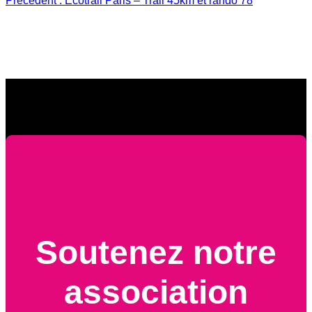
Précédent :
Ecotrail Paris – Trail 45km et rando 78
Soutenez notre
association