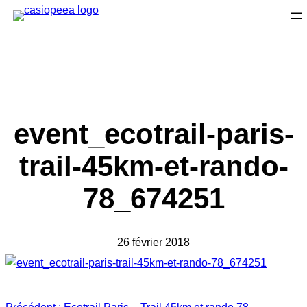
Aller
au
contenu
event_ecotrail-paris-
trail-45km-et-rando-
78_674251
26 février 2018